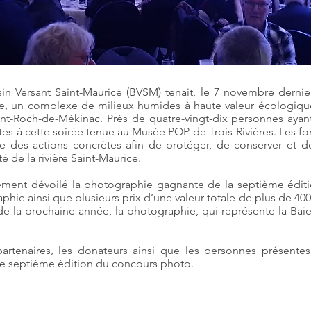
in Versant Saint-Maurice (BVSM) tenait, le 7 novembre dernie
te, un complexe de milieux humides à haute valeur écologique 
int-Roch-de-Mékinac. Près de quatre-vingt-dix personnes ayan
es à cette soirée tenue au Musée POP de Trois-Rivières. Les fo
re des actions concrètes afin de protéger, de conserver et 
é de la rivière Saint-Maurice.
lement dévoilé la photographie gagnante de la septième édi
ie ainsi que plusieurs prix d’une valeur totale de plus de 400 
 de la prochaine année, la photographie, qui représente la Ba
tenaires, les donateurs ainsi que les personnes présentes 
te septième édition du concours photo.