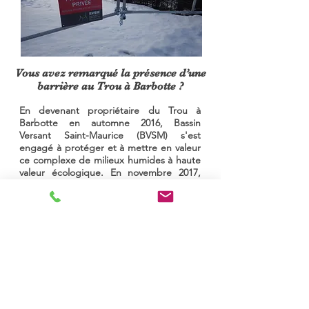
Vous avez remarqué la présence d’une
barrière au Trou à Barbotte ?
En devenant propriétaire du Trou à
Barbotte en automne 2016, Bassin
Versant Saint-Maurice (BVSM) s'est
engagé à protéger et à mettre en valeur
ce complexe de milieux humides à haute
valeur écologique. En novembre 2017,
BVSM a donc fait installer une barrière à
l’entrée du site, pour des raisons de
sécurité mais aussi pour limiter les
comportements ayant des
consé
quences
néfastes sur l’environnement et
sur les installations présentes. BVSM
travaille actuellement à mettre en œuvre
son plan de mise en valeur du Trou à
Barbotte qui consiste, entre autres, à
l’établissement de structures