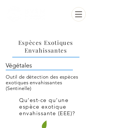
Espace membre
Espèces Exotiques
Envahissantes
Végétales
Outil de détection des espèces
exotiques envahissantes
(Sentinelle)
Qu’est-ce qu’une
espèce exotique
envahissante (EEE)?