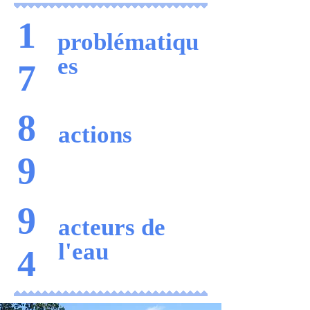
1
problématiqu
es
7
8
actions
9
9
acteurs de
l'eau
4