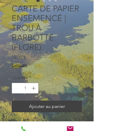
CARTE DE PAPIER
ENSEMENCÉ |
TROU À
BARBOTTE
(FLORE)
Prix
12,00 $
Livraison
Quantité
*
Ajouter au panier
Carte de souhaits ensemencée
avec des graines de fleurs